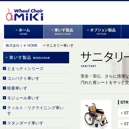
株式会社ミキ HOME
> サニタリー車いす
とまっティシリーズ
安全・安心、さらに清潔な
コンパクト車いす
汚れた座シートをサッと交
軽量車いす
モジュール車いす
ST
ティルト・リクライニング車い
ST
す
スタンダード車いす
ST