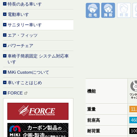
特長のある車いす
電動車いす
サニタリー車いす
エア・フィッツ
パワーチェア
車椅子簡易固定 システム対応車
いす
MiKi Customについて
車いすことはじめ
機能
FORCE
11
重量
46
前座高
耐荷重
10