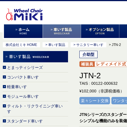
株式会社ミキ HOME
> 車いす製品
> サニタリー車いす
> JTN-2
介助型
とまっティシリーズ
JTN-2
コンパクト車いす
TAIS : 00122-000632
軽量車いす
¥102,000（非課税価格）
モジュール車いす
楽々シート交換
ワンタ
ティルト・リクライニング車い
す
JTNシリーズのスタンダ
シンプルな機能のみを装備
スタンダード車いす