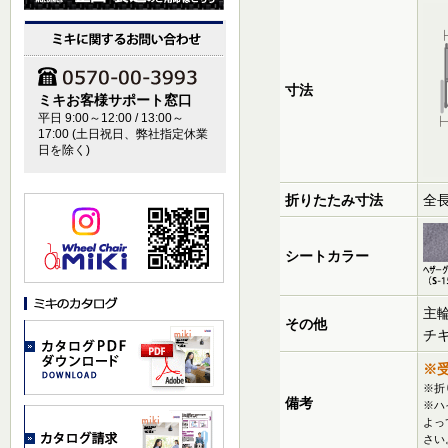
寸法
ミキお客様サポート窓口
平日 9:00～12:00 / 13:00～
17:00 (土日祝日、弊社指定休業
日を除く)
折りたたみ寸法
全長
シートカラー
主
その他
チ
※
※折
備考
※ハ
よっ
さい