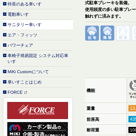
式駐車ブレーキを装備。
特長のある車いす
使用頻度の多い駐車ブレー
電動車いす
触れずに済みます。
サニタリー車いす
エア・フィッツ
パワーチェア
車椅子簡易固定 システム対応車
いす
MiKi Customについて
車いすことはじめ
機能
FORCE
13
重量
43
前座高
耐荷重
10