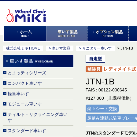
株式会社ミキ HOME
> 車いす製品
> サニタリー車いす
> JTN-1B
自走型
とまっティシリーズ
JTN-1B
コンパクト車いす
TAIS : 00122-000645
軽量車いす
¥127,000（非課税価格）
モジュール車いす
楽々シート交換
ティルト・リクライニング車い
足踏み連動式駐車ブレー
す
スタンダード車いす
JTNのスタンダードモデ