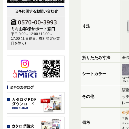
寸法
ミキお客様サポート窓口
平日 9:00～12:00 / 13:00～
17:00 (土日祝日、弊社指定休業
日を除く)
折りたたみ寸法
全長
シートカラー
駆
その他
ッ
レ
※
※折
備考
※ハ
よっ