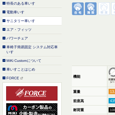
特長のある車いす
電動車いす
サニタリー車いす
エア・フィッツ
パワーチェア
車椅子簡易固定 システム対応車
いす
MiKi Customについて
車いすことはじめ
機能
FORCE
13
重量
43
前座高
耐荷重
10