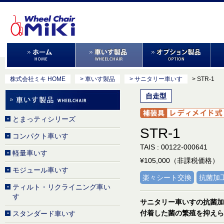
株式会社ミキ HOME
> 車いす製品
> サニタリー車いす
> STR-1
自走型
とまっティシリーズ
STR-1
コンパクト車いす
TAIS : 00122-000641
軽量車いす
¥105,000（非課税価格）
モジュール車いす
楽々シート交換
抗菌加
ティルト・リクライニング車い
す
サニタリー車いすの抗菌加
付着した菌の繁殖を抑えら
スタンダード車いす