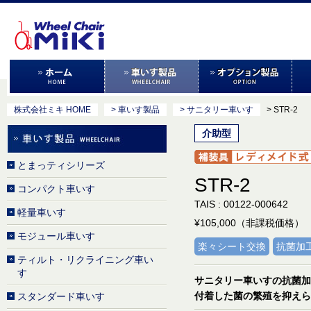
株式会社ミキ HOME
> 車いす製品
> サニタリー車いす
> STR-2
介助型
とまっティシリーズ
STR-2
コンパクト車いす
TAIS : 00122-000642
軽量車いす
¥105,000（非課税価格）
モジュール車いす
楽々シート交換
抗菌加
ティルト・リクライニング車い
す
サニタリー車いすの抗菌加
付着した菌の繁殖を抑えら
スタンダード車いす