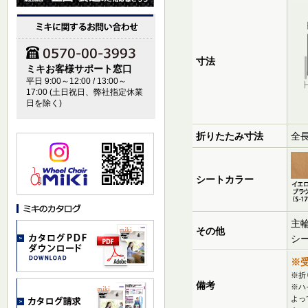
寸法
ミキお客様サポート窓口
平日 9:00～12:00 / 13:00～
17:00 (土日祝日、弊社指定休業
日を除く)
折りたたみ寸法
全長
シートカラー
主
その他
シ
※
※折
備考
※ハ
よっ