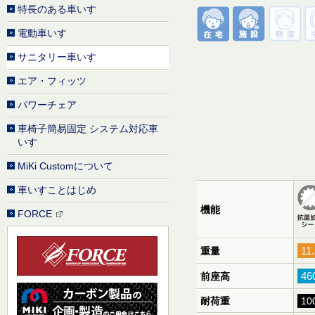
特長のある車いす
電動車いす
サニタリー車いす
エア・フィッツ
パワーチェア
車椅子簡易固定 システム対応車
いす
MiKi Customについて
車いすことはじめ
機能
FORCE
11
重量
46
前座高
耐荷重
10