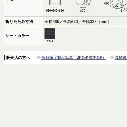
折りたたみ寸法
全長965／全高670／全幅335（mm）
シートカラー
販売店の方へ
低解像度製品写真（JPG形式/RGB）
高解像