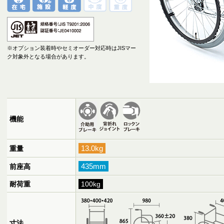
※オプション装着時やセミオーダー対応時はJISマー
ク対象外となる場合があります。
機能
13.0kg
重量
435mm
前座高
耐荷重
100kg
寸法