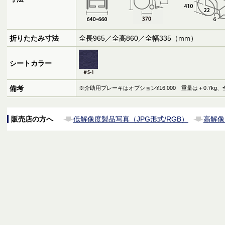
折りたたみ寸法
全長965／全高860／全幅335（mm）
シートカラー
備考
※介助用ブレーキはオプション¥16,000 重量は＋0.7kg
販売店の方へ
低解像度製品写真（JPG形式/RGB）
高解像