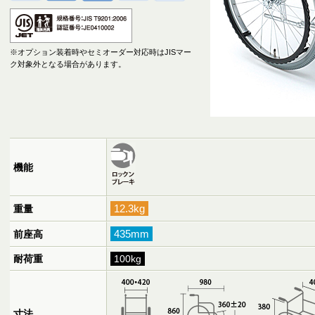
※オプション装着時やセミオーダー対応時はJISマー
ク対象外となる場合があります。
機能
12.3kg
重量
435mm
前座高
耐荷重
100kg
寸法