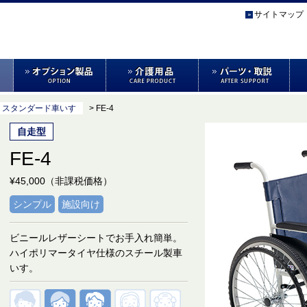
サイトマップ
> スタンダード車いす
> FE-4
自走型
FE-4
¥45,000（非課税価格）
シンプル
施設向け
ビニールレザーシートでお手入れ簡単。
ハイポリマータイヤ仕様のスチール製車
いす。