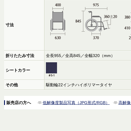
寸法
折りたたみ寸法
全長955／全高845／全幅320（mm）
シートカラー
その他
駆動輪22インチハイポリマータイヤ
販売店の方へ
低解像度製品写真（JPG形式/RGB）
高解像