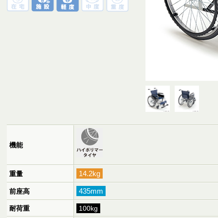
機能
14.2kg
重量
435mm
前座高
耐荷重
100kg