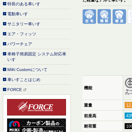
特長のある車いす
電動車いす
サニタリー車いす
エア・フィッツ
パワーチェア
車椅子簡易固定 システム対応車
いす
MiKi Customについて
車いすことはじめ
機能
FORCE
12
重量
43
前座高
耐荷重
10