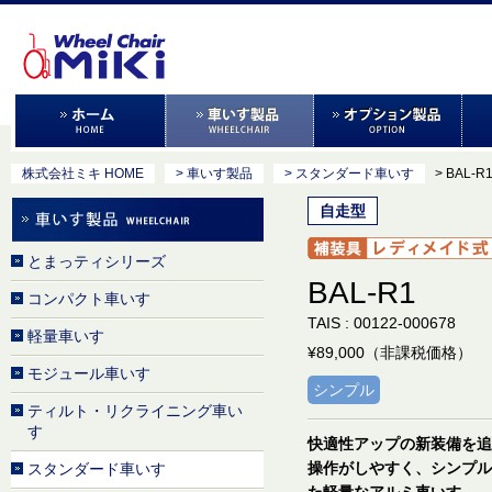
株式会社ミキ HOME
> 車いす製品
> スタンダード車いす
> BAL-R
自走型
とまっティシリーズ
BAL-R1
コンパクト車いす
TAIS : 00122-000678
軽量車いす
¥89,000（非課税価格）
モジュール車いす
シンプル
ティルト・リクライニング車い
す
快適性アップの新装備を追
操作がしやすく、シンプル
スタンダード車いす
た軽量なアルミ車いす。