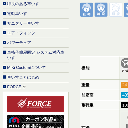
特長のある車いす
電動車いす
サニタリー車いす
エア・フィッツ
パワーチェア
車椅子簡易固定 システム対応車
いす
MiKi Customについて
機能
車いすことはじめ
24
重量
FORCE
43
前座高
耐荷重
10
寸法