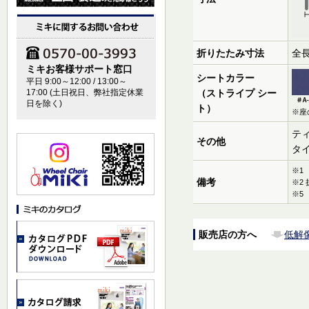
折りたたみ寸法
全長
ミキお客様サポート窓口
シートカラー
平日 9:00～12:00 / 13:00～
17:00 (土日祝日、弊社指定休業
（ストライプ シー
日を除く)
ト）
※座
ティ
その他
タ
※1
備考
※2
※5
販売店の方へ
低解