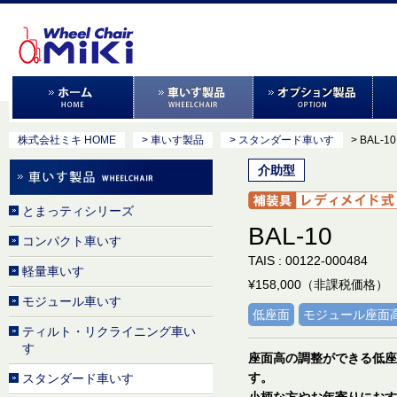
株式会社ミキ HOME
> 車いす製品
> スタンダード車いす
> BAL-10
介助型
とまっティシリーズ
BAL-10
コンパクト車いす
TAIS : 00122-000484
軽量車いす
¥158,000（非課税価格）
モジュール車いす
低座面
モジュール座面
ティルト・リクライニング車い
す
座面高の調整ができる低座
す。
スタンダード車いす
小柄な方やお年寄りにおす