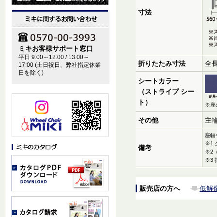
寸法
ミキお客様サポート窓口
平日 9:00～12:00 / 13:00～
折りたたみ寸法
全長
17:00 (土日祝日、弊社指定休業
日を除く)
シートカラー
（ストライプ シー
ト）
※座
その他
主
座幅
※1 
備考
※2
※3
販売店の方へ
低解