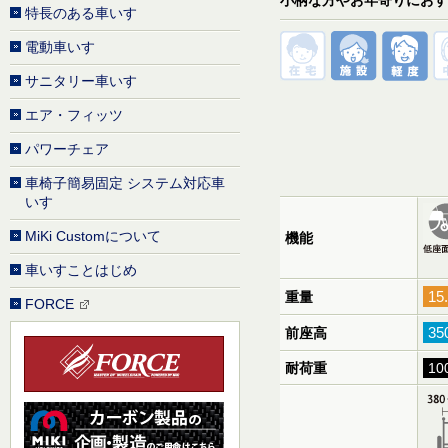
特長のある車いす
電動車いす
サニタリー車いす
エア・フィッツ
パワーチェア
車椅子簡易固定 システム対応車
いす
MiKi Customについて
機能
車いすことはじめ
15
重量
FORCE
3
前座高
耐荷重
10