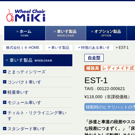
株式会社ミキ HOME
> 車いす製品
> 特徴のある車いす
> EST-1
自走型
とまっティシリーズ
EST-1
コンパクト車いす
TAIS : 00122-000621
軽量車いす
¥118,000（非課税価格）
モジュール車いす
移動時のヒヤリハットの
ティルト・リクライニング車い
す
「歩道と車道の段差やスロ
な段差につまずく。」「床
スタンダード車いす
拾おうとして転倒しそうに