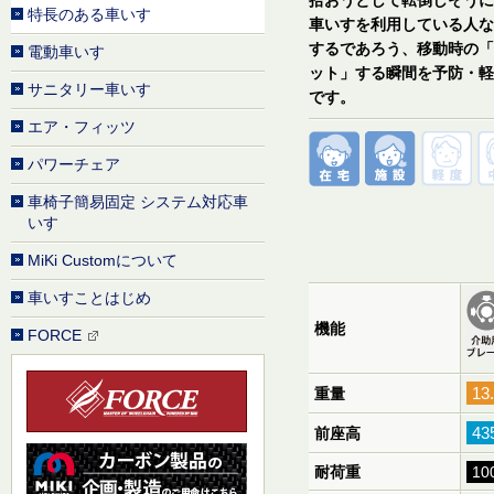
特長のある車いす
車いすを利用している人な
するであろう、移動時の「
電動車いす
ット」する瞬間を予防・軽
サニタリー車いす
です。
エア・フィッツ
パワーチェア
車椅子簡易固定 システム対応車
いす
MiKi Customについて
車いすことはじめ
機能
FORCE
13
重量
43
前座高
耐荷重
10