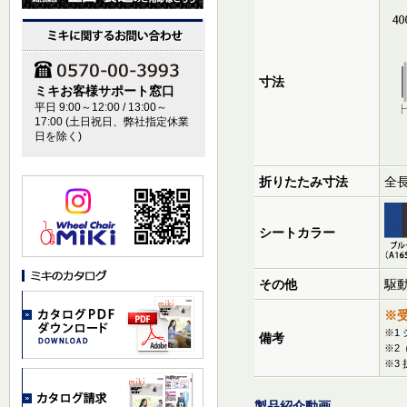
寸法
ミキお客様サポート窓口
平日 9:00～12:00 / 13:00～
17:00 (土日祝日、弊社指定休業
日を除く)
折りたたみ寸法
全長
シートカラー
その他
駆
※
※1
備考
※2
※3
製品紹介動画