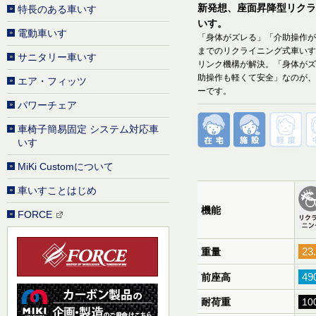
新発想、座面昇降型リクラ
特長のある車いす
いす。
電動車いす
「身体がズレる」「介助操作が
までのリクライニング式車いす
サニタリー車いす
リンク機構が解決。「身体がズ
助操作も軽くて安全」なのが、
エア・フィッツ
ーです。
パワーチェア
車椅子簡易固定 システム対応車
いす
MiKi Customについて
車いすことはじめ
機能
FORCE
23
重量
4
前座高
耐荷重
10