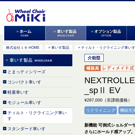
株式会社ミキ HOME
> 車いす製品
> ティルト・リクライニング車い
介助型
とまっティシリーズ
NEXTROLL
コンパクト車いす
_spⅡ EV
軽量車いす
¥287,000（非課税価格）
モジュール車いす
リクライニング
機能充
ティルト・リクライニング車い
す
新機能 可倒式ショルダー
スタンダード車いす
さらにホールド感アップ。