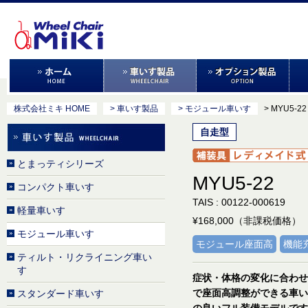
株式会社ミキ HOME
> 車いす製品
> モジュール車いす
> MYU5-22
自走型
とまっティシリーズ
MYU5-22
コンパクト車いす
TAIS : 00122-000619
軽量車いす
¥168,000（非課税価格）
モジュール車いす
モジュール座面高
機能
ティルト・リクライニング車い
す
症状・体格の変化に合わせ
で座面高調整ができる車い
スタンダード車いす
の良いフル装備モデルです