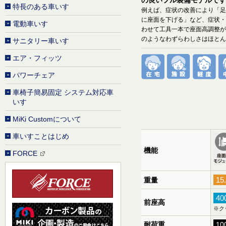
特長のある車いす
例えば、症状の改善により「足
に座面を下げる」など、症状・
電動車いす
わせて工具一本で座面高調整が
のようなわずらわしさはほとん
サニタリー車いす
エア・フィッツ
パワーチェア
車椅子簡易固定 システム対応車
いす
MiKi Customについて
車いすことはじめ
機能
FORCE
15
重量
4
前座高
※ク
耐荷重
10