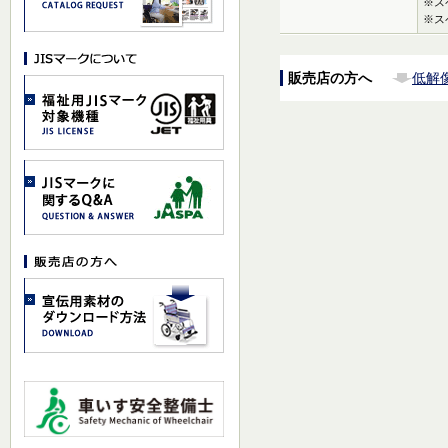
※ス
※ス
販売店の方へ
低解