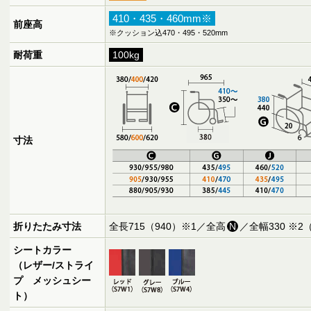
410・435・460mm※
前座高
※クッション込470・495・520mm
耐荷重
100kg
寸法
折りたたみ寸法
全長715（940）※1／全高
N
／全幅330 ※2
シートカラー
（レザー/ストライ
プ メッシュシー
ト）