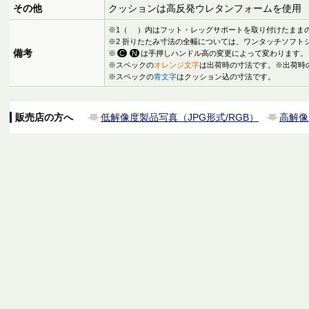
その他
クッションは高反発ウレタンフォームを使用
※1（ ）内はフット・レッグサポートを取り付けたまま
※2 折りたたみ寸法の全幅については、ワンタッチソフト
備考
※
C
N
は手押しハンドル高の変更によって変わります。
※スペックの
オレンジ文字
は出荷時の寸法です。※出荷時
※スペックの
青文字
はクッション込の寸法です。
販売店の方へ
低解像度製品写真（JPG形式/RGB）
高解像