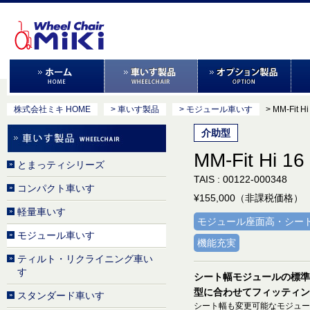
株式会社ミキ HOME
> 車いす製品
> モジュール車いす
> MM-Fit Hi
介助型
MM-Fit Hi 16
とまっティシリーズ
TAIS : 00122-000348
コンパクト車いす
¥155,000（非課税価格）
軽量車いす
モジュール座面高・シー
モジュール車いす
機能充実
ティルト・リクライニング車い
す
シート幅モジュールの標準
型に合わせてフィッティン
スタンダード車いす
シート幅も変更可能なモジュー