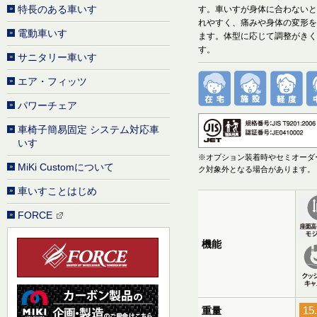
特長のある車いす
す。車いすが身体に合わないと
れやすく、痛みや身体の変形を
電動車いす
ます。体型に応じて調整がきく
す。
サニタリー車いす
エア・フィッツ
パワーチェア
車椅子簡易固定 システム対応車
いす
※オプション装着時やセミオーダー
MiKi Customについて
ク対象外となる場合があります。
車いすことはじめ
FORCE
機能
15
重量