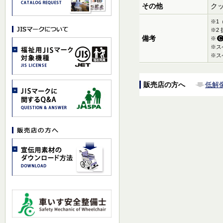
その他
ク
※1
※2
備考
※
C
※ス
※ス
販売店の方へ
低解