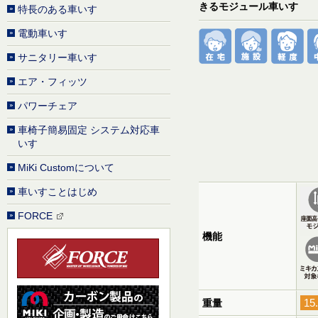
きるモジュール車いす
特長のある車いす
電動車いす
サニタリー車いす
エア・フィッツ
パワーチェア
車椅子簡易固定 システム対応車
いす
MiKi Customについて
車いすことはじめ
FORCE
機能
15
重量