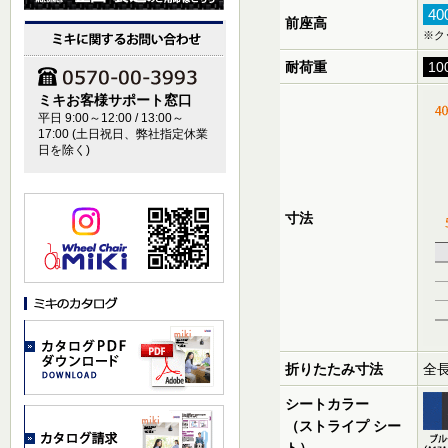
4
前座高
※ク
耐荷重
10
ミキお客様サポート窓口
平日 9:00～12:00 / 13:00～
17:00 (土日祝日、弊社指定休業
日を除く)
寸法
折りたたみ寸法
全長
シートカラー
（ストライプ シー
ト）