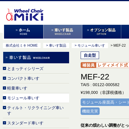
株式会社ミキ HOME
> 車いす製品
> モジュール車いす
> MEF-22
自走型
とまっティシリーズ
MEF-22
コンパクト車いす
TAIS : 00122-000582
軽量車いす
¥198,000（非課税価格）
モジュール車いす
モジュール座面高・シー
ティルト・リクライニング車い
機能充実
す
スタンダード車いす
従来の煩わしい調整がとっ