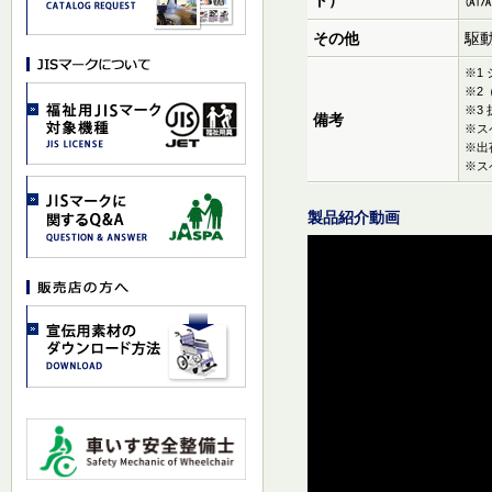
その他
駆
※1
※2
※3
備考
※ス
※出
※ス
製品紹介動画