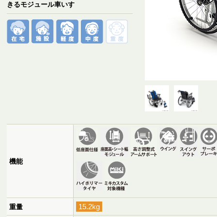
きるモジュール車いす
機能
15.2kg
重量