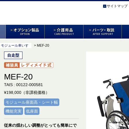
サイトマップ
> モジュール車いす
> MEF-20
自走型
MEF-20
TAIS : 00122-000581
¥198,000（非課税価格）
モジュール座面高・シート幅
機能充実
低座面
従来の煩わしい調整がとっても簡単にで