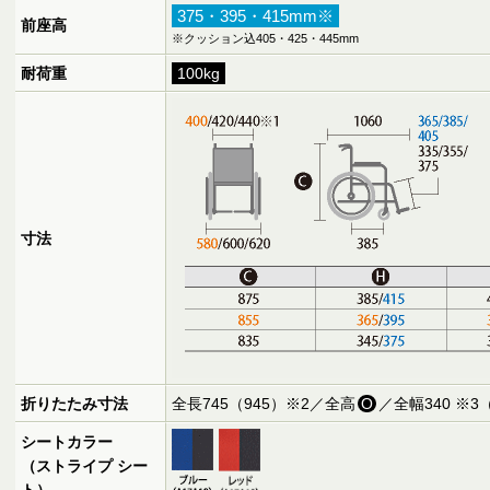
375・395・415mm※
前座高
※クッション込405・425・445mm
耐荷重
100kg
寸法
折りたたみ寸法
全長745（945）※2／全高
O
／全幅340 ※3
シートカラー
（ストライプ シー
ト）