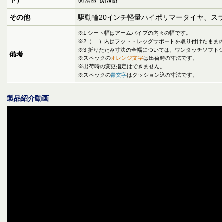
その他
駆動輪20インチ軽量ハイポリマータイヤ、ス
※1 シート幅はアームパイプの内々の幅です。
※2（ ）内はフット・レッグサポートを取り付けたまま
※3 折りたたみ寸法の全幅については、ワンタッチソフト
備考
※スペックの
オレンジ文字
は出荷時の寸法です。
※出荷時の変更指定はできません。
※スペックの
青文字
はクッション込の寸法です。
製品紹介動画