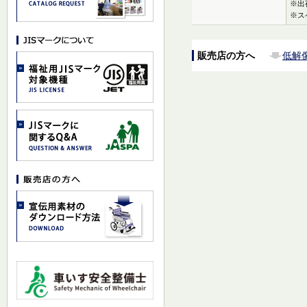
※出
※ス
販売店の方へ
低解