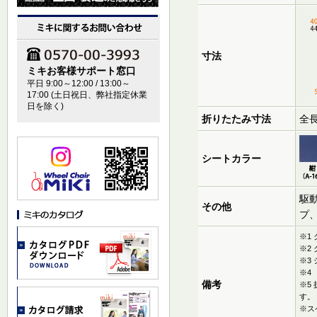
寸法
ミキお客様サポート窓口
平日 9:00～12:00 / 13:00～
17:00 (土日祝日、弊社指定休業
日を除く)
折りたたみ寸法
全長
シートカラー
駆
その他
プ
※1
※2
※3
※4
備考
※5
す。
※ス