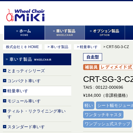
株式会社ミキ HOME
> 車いす製品
> 軽量車いす
> CRT-SG-3-CZ
自走型
とまっティシリーズ
CRT-SG-3-C
コンパクト車いす
TAIS : 00122-000696
軽量車いす
¥184,000（非課税価格）
モジュール車いす
軽い
シート幅モジュー
ティルト・リクライニング車い
ワンタッチキャスタ
す
ワンプッシュ式ステップ
スタンダード車いす