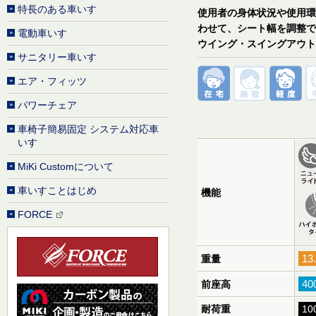
特長のある車いす
使用者の身体状況や使用環
わせて、シート幅を調整で
電動車いす
ウイング・スイングアウト
サニタリー車いす
エア・フィッツ
パワーチェア
車椅子簡易固定 システム対応車
いす
MiKi Customについて
車いすことはじめ
機能
FORCE
13
重量
4
前座高
耐荷重
10