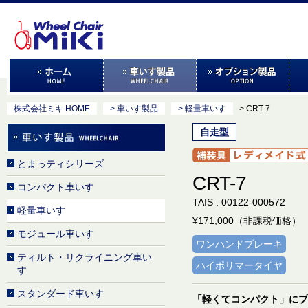
株式会社ミキ HOME
> 車いす製品
> 軽量車いす
> CRT-7
自走型
とまっティシリーズ
CRT-7
コンパクト車いす
TAIS : 00122-000572
軽量車いす
¥171,000（非課税価格）
モジュール車いす
ワンハンドブレーキ
ティルト・リクライニング車い
ハイポリマータイヤ
す
スタンダード車いす
「軽くてコンパクト」にプ