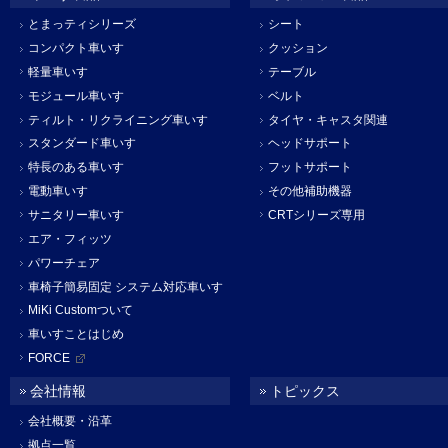
とまっティシリーズ
シート
コンパクト車いす
クッション
軽量車いす
テーブル
モジュール車いす
ベルト
ティルト・リクライニング車いす
タイヤ・キャスタ関連
スタンダード車いす
ヘッドサポート
特長のある車いす
フットサポート
電動車いす
その他補助機器
サニタリー車いす
CRTシリーズ専用
エア・フィッツ
パワーチェア
車椅子簡易固定 システム対応車いす
MiKi Customついて
車いすことはじめ
FORCE
会社情報
トピックス
会社概要・沿革
拠点一覧