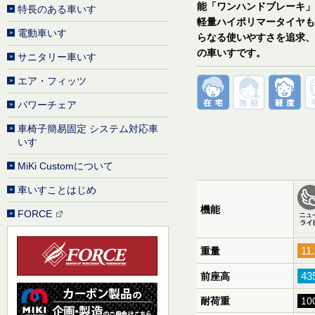
能「ワンハンドブレーキ」
特長のある車いす
軽量ハイポリマータイヤも
電動車いす
らなる使いやすさを追求、
の車いすです。
サニタリー車いす
エア・フィッツ
パワーチェア
車椅子簡易固定 システム対応車
いす
MiKi Customについて
車いすことはじめ
機能
FORCE
11
重量
43
前座高
耐荷重
10