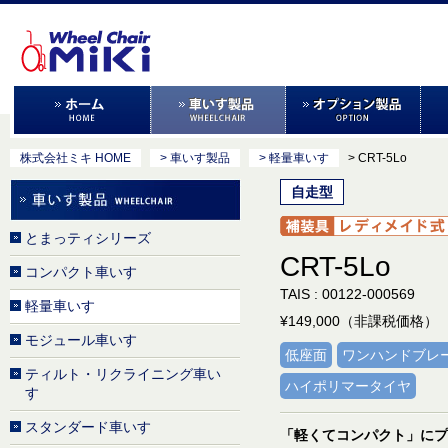
株式会社ミキ HOME
> 車いす製品
> 軽量車いす
> CRT-5Lo
自走型
とまっティシリーズ
CRT-5Lo
コンパクト車いす
TAIS : 00122-000569
軽量車いす
¥149,000（非課税価格）
モジュール車いす
低座面
ワンハンドブレ
ティルト・リクライニング車い
ハイポリマータイヤ
す
スタンダード車いす
「軽くてコンパクト」にプ