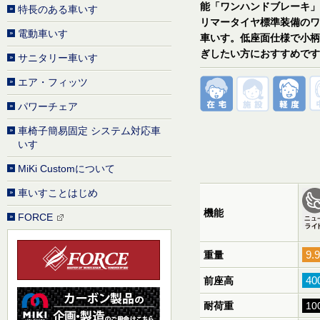
能「ワンハンドブレーキ」
特長のある車いす
リマータイヤ標準装備のワ
電動車いす
車いす。低座面仕様で小柄
ぎしたい方におすすめです
サニタリー車いす
エア・フィッツ
パワーチェア
車椅子簡易固定 システム対応車
いす
MiKi Customについて
車いすことはじめ
機能
FORCE
9.
重量
40
前座高
耐荷重
10