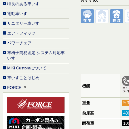
特長のある車いす
電動車いす
サニタリー車いす
エア・フィッツ
パワーチェア
車椅子簡易固定 システム対応車
いす
MiKi Customについて
車いすことはじめ
機能
FORCE
9.
重量
40
前座高
耐荷重
10