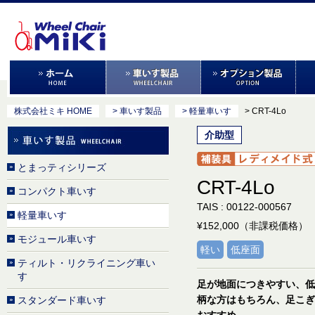
株式会社ミキ HOME
> 車いす製品
> 軽量車いす
> CRT-4Lo
介助型
とまっティシリーズ
CRT-4Lo
コンパクト車いす
TAIS : 00122-000567
軽量車いす
¥152,000（非課税価格）
モジュール車いす
軽い
低座面
ティルト・リクライニング車い
す
足が地面につきやすい、低
柄な方はもちろん、足こぎ
スタンダード車いす
おすすめ。