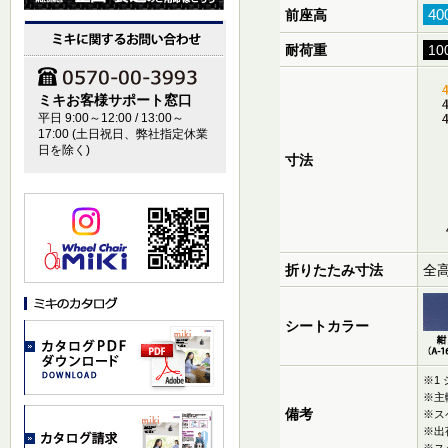
4
前座高
耐荷重
10
ミキお客様サポート窓口
平日 9:00～12:00 / 13:00～
17:00 (土日祝日、弊社指定休業
日を除く)
寸法
折りたたみ寸法
全高
シートカラー
※1
※主
備考
※ス
※出
※ス