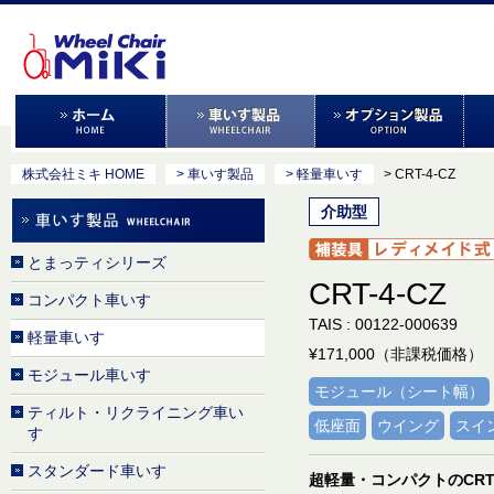
株式会社ミキ HOME
> 車いす製品
> 軽量車いす
> CRT-4-CZ
介助型
とまっティシリーズ
CRT-4-CZ
コンパクト車いす
TAIS : 00122-000639
軽量車いす
¥171,000（非課税価格）
モジュール車いす
モジュール（シート幅）
ティルト・リクライニング車い
低座面
ウイング
スイ
す
スタンダード車いす
超軽量・コンパクトのCR