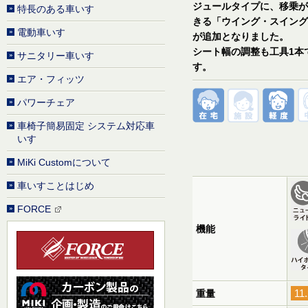
ジュールタイプに、移乗が
特長のある車いす
きる「ウイング・スイング
電動車いす
が追加となりました。
シート幅の調整も工具1本
サニタリー車いす
す。
エア・フィッツ
パワーチェア
車椅子簡易固定 システム対応車
いす
MiKi Customについて
車いすことはじめ
FORCE
機能
11
重量