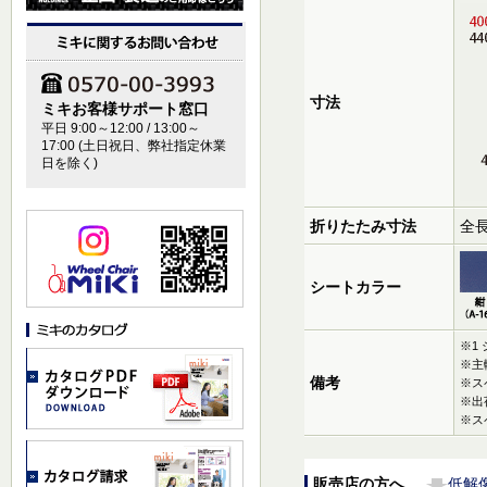
寸法
ミキお客様サポート窓口
平日 9:00～12:00 / 13:00～
17:00 (土日祝日、弊社指定休業
日を除く)
折りたたみ寸法
全長
シートカラー
※1
※主
備考
※ス
※出
※ス
販売店の方へ
低解