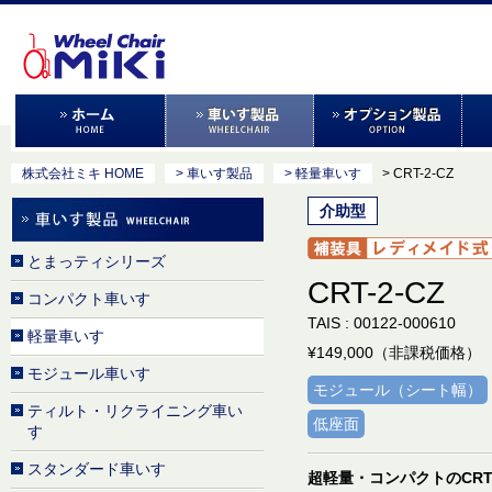
株式会社ミキ HOME
> 車いす製品
> 軽量車いす
> CRT-2-CZ
介助型
とまっティシリーズ
CRT-2-CZ
コンパクト車いす
TAIS : 00122-000610
軽量車いす
¥149,000（非課税価格）
モジュール車いす
モジュール（シート幅）
ティルト・リクライニング車い
低座面
す
スタンダード車いす
超軽量・コンパクトのCR