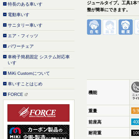
ジュールタイプ。工具1本
特長のある車いす
整が簡単にできます。
電動車いす
サニタリー車いす
エア・フィッツ
パワーチェア
車椅子簡易固定 システム対応車
いす
MiKi Customについて
車いすことはじめ
機能
FORCE
9.
重量
4
前座高
耐荷重
10