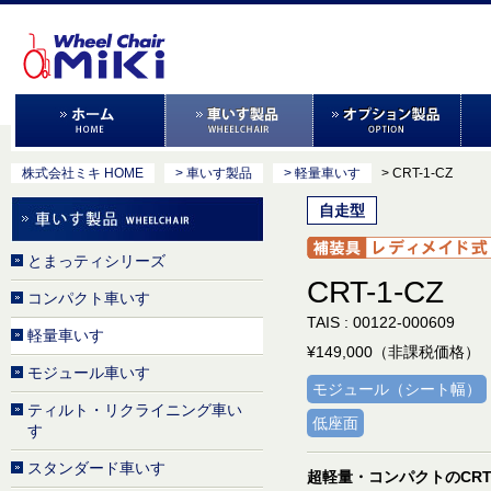
株式会社ミキ HOME
> 車いす製品
> 軽量車いす
> CRT-1-CZ
自走型
とまっティシリーズ
CRT-1-CZ
コンパクト車いす
TAIS : 00122-000609
軽量車いす
¥149,000（非課税価格）
モジュール車いす
モジュール（シート幅）
ティルト・リクライニング車い
低座面
す
スタンダード車いす
超軽量・コンパクトのCR