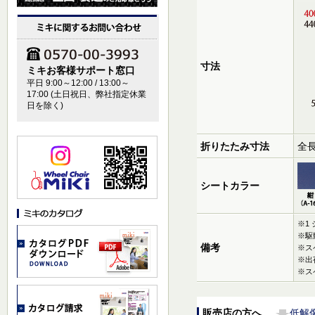
寸法
ミキお客様サポート窓口
平日 9:00～12:00 / 13:00～
17:00 (土日祝日、弊社指定休業
日を除く)
折りたたみ寸法
全長
シートカラー
※1
※駆
備考
※ス
※出
※ス
販売店の方へ
低解