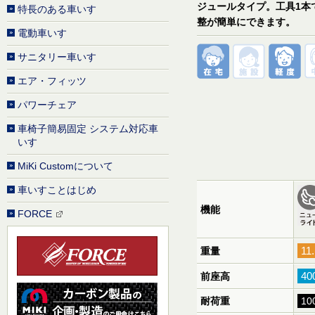
ジュールタイプ。工具1本
特長のある車いす
整が簡単にできます。
電動車いす
サニタリー車いす
エア・フィッツ
パワーチェア
車椅子簡易固定 システム対応車
いす
MiKi Customについて
車いすことはじめ
機能
FORCE
11
重量
4
前座高
耐荷重
10