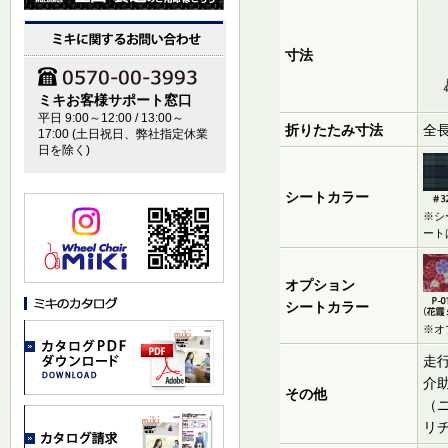
寸法
ミキお客様サポート窓口
平日 9:00～12:00 / 13:00～
折りたたみ寸法
全長
17:00 (土日祝日、弊社指定休業
日を除く)
シートカラー
※シ
ート
オプション
シートカラー
※オ
走行
介助
その他
（ニ
リチ