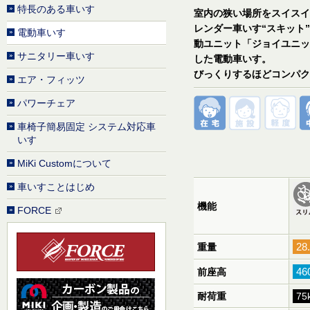
特長のある車いす
室内の狭い場所をスイスイ
レンダー車いす“スキット
電動車いす
動ユニット「ジョイユニッ
サニタリー車いす
した電動車いす。
びっくりするほどコンパク
エア・フィッツ
パワーチェア
車椅子簡易固定 システム対応車
いす
MiKi Customについて
車いすことはじめ
機能
FORCE
2
重量
46
前座高
耐荷重
75