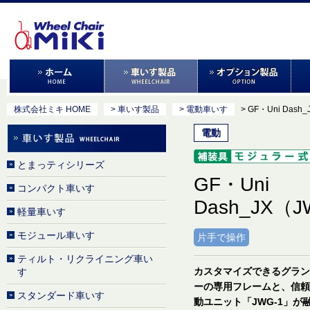
株式会社ミキ HOME
> 車いす製品
> 電動車いす
> GF・Uni Dash
電動
とまっティシリーズ
GF・Uni
コンパクト車いす
Dash_JX（
軽量車いす
モジュール車いす
片手で操作
ティルト・リクライニング車い
カスタマイズできるグラン
す
ーの専用フレームと、信頼
スタンダード車いす
動ユニット「JWG-1」が