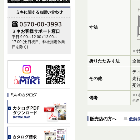
寸法
ミキお客様サポート窓口
平日 9:00～12:00 / 13:00～
17:00 (土日祝日、弊社指定休業
日を除く)
※寸
折りたたみ寸法
全長
ティ
その他
走行
受
※1
備考
※詳
販売店の方へ
低解