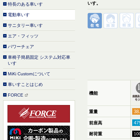
いす。
特長のある車いす
電動車いす
サニタリー車いす
エア・フィッツ
パワーチェア
車椅子簡易固定 システム対応車
いす
MiKi Customについて
車いすことはじめ
機能
FORCE
3
重量
47
前座高
耐荷重
10