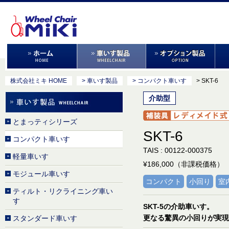
株式会社ミキ HOME
> 車いす製品
> コンパクト車いす
> SKT-6
介助型
とまっティシリーズ
SKT-6
コンパクト車いす
TAIS : 00122-000375
軽量車いす
¥186,000（非課税価格）
モジュール車いす
コンパクト
小回り
室
ティルト・リクライニング車い
す
SKT-5の介助車いす。
更なる驚異の小回りが実現
スタンダード車いす