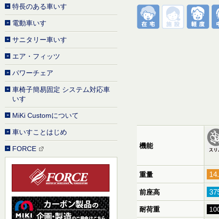
特長のある車いす
電動車いす
サニタリー車いす
エア・フィッツ
パワーチェア
車椅子簡易固定 システム対応車
いす
MiKi Customについて
車いすことはじめ
機能
FORCE
14
重量
3
前座高
耐荷重
10