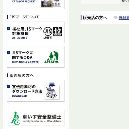
※グ
販売店の方へ
低解