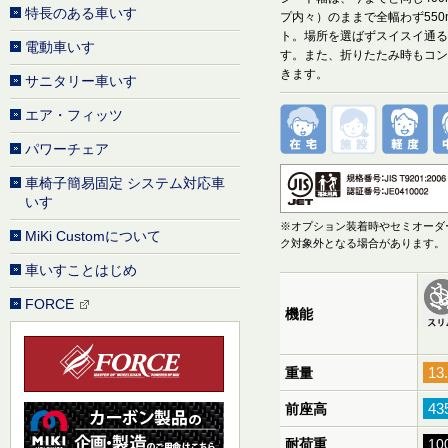
特長のある車いす
プ内々）のままで全幅わず550
ト。場所を選ばずスイスイ通る
電動車いす
す。また、折りたたみ時もコン
きます。
サニタリー車いす
エア・フィッツ
パワーチェア
車椅子簡易固定 システム対応車
いす
※オプション装着時やセミオーダー
MiKi Customについて
ク対象外となる場合があります。
車いすことはじめ
FORCE
機能
13
重量
43
前座高
耐荷重
10