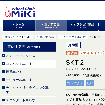
株式会社ミキ HOME
> 車いす製品
> コンパクト車いす
> SKT-2
介助型
とまっティシリーズ
SKT-2
コンパクト車いす
TAIS : 00122-000320
軽量車いす
¥147,000（非課税価格）
モジュール車いす
コンパクト
軽い
ティルト・リクライニング車い
す
SKT-4の介助車。主輪が
イズも収納もよりコンパク
スタンダード車いす
コンパクトの上、さらに軽量に