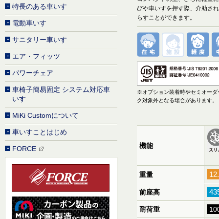
特長のある車いす
びや車いすを押す際、介助され
らすことができます。
電動車いす
サニタリー車いす
エア・フィッツ
パワーチェア
車椅子簡易固定 システム対応車
※オプション装着時やセミオーダー
いす
ク対象外となる場合があります。
MiKi Customについて
車いすことはじめ
機能
FORCE
12
重量
43
前座高
耐荷重
10