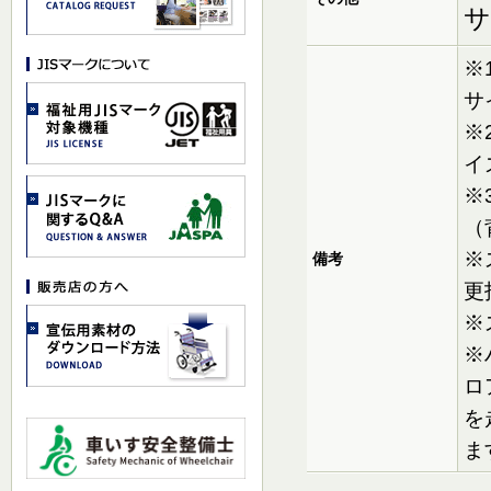
サ
※
サ
※
イ
※
（
※
備考
更
※
※
ロ
を
ま