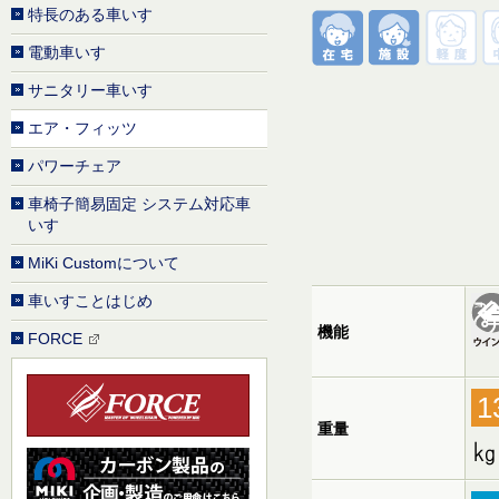
特長のある車いす
電動車いす
サニタリー車いす
エア・フィッツ
パワーチェア
車椅子簡易固定 システム対応車
いす
MiKi Customについて
車いすことはじめ
機能
FORCE
1
重量
㎏