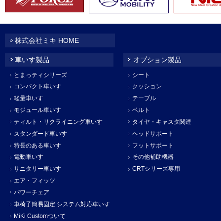
株式会社ミキ HOME
車いす製品
オプション製品
とまっティシリーズ
シート
コンパクト車いす
クッション
軽量車いす
テーブル
モジュール車いす
ベルト
ティルト・リクライニング車いす
タイヤ・キャスタ関連
スタンダード車いす
ヘッドサポート
特長のある車いす
フットサポート
電動車いす
その他補助機器
サニタリー車いす
CRTシリーズ専用
エア・フィッツ
パワーチェア
車椅子簡易固定 システム対応車いす
MiKi Customついて