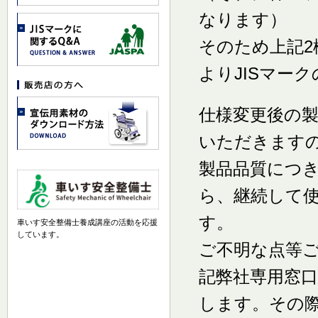
なります）
そのため上記2
よりJISマー
仕様変更後の製
いただきます
製品品質につ
ら、継続して
す。
車いす安全整備士養成講座の活動を応援
しています。
ご不明な点等
記弊社専用窓
します。その