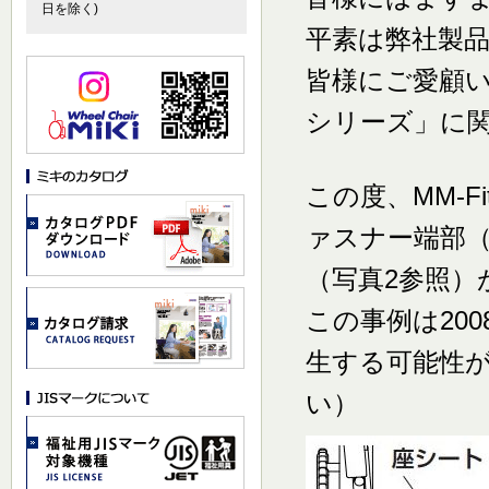
日を除く)
平素は弊社製
皆様にご愛顧い
シリーズ」に
この度、MM-
ァスナー端部（
（写真2参照）
この事例は20
生する可能性
い）