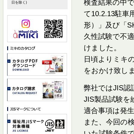
検査結果の中で
日を除く)
て10.2.13
形）」及び「SK
久性試験で不適
けました。
日頃よりミキ
をおかけ致し
弊社ではJIS
JIS製品試験
適合事項は発
また、今回の検
いた試験条件で