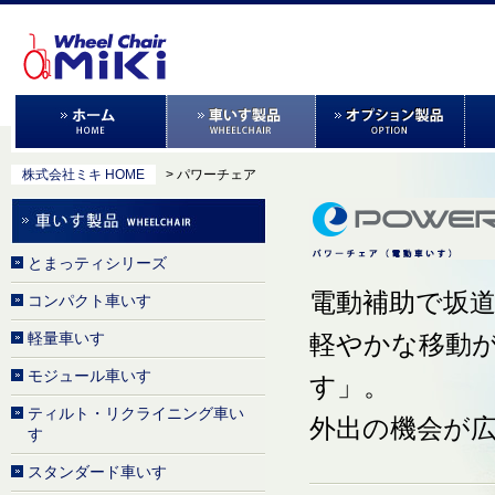
株式会社ミキ HOME
> パワーチェア
とまっティシリーズ
電動補助で坂
コンパクト車いす
軽量車いす
軽やかな移動が
モジュール車いす
す」。
ティルト・リクライニング車い
外出の機会が
す
スタンダード車いす