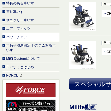
特長のある車いす
Mi
電動車いす
CR
サニタリー車いす
エア・フィッツ
パワーチェア
Mi
車椅子簡易固定 システム対応車
いす
CR
MiKi Customについて
車いすことはじめ
FORCE
スペシャル
Milite動画