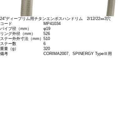
24”ディープリム用チタンエンボスハンドリム 2/12/22㎜3穴
コード
MP41034
パイプ径（mm）
φ19
リング外径（mm）
526
ステー外外寸法（mm）
510
ステー数
6
重量（g）
320
備考
CORIMA2007、SPINERGY TypeⅢ用