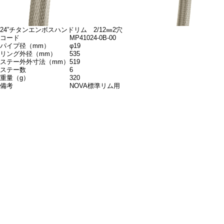
24”チタンエンボスハンドリム 2/12㎜2穴
コード
MP41024-0B-00
パイプ径（mm）
φ19
リング外径（mm）
535
ステー外外寸法（mm）
519
ステー数
6
重量（g）
320
備考
NOVA標準リム用