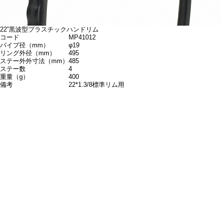
22”黒波型プラスチックハンドリム
コード
MP41012
パイプ径（mm）
φ19
リング外径（mm）
495
ステー外外寸法（mm）
485
ステー数
4
重量（g）
400
備考
22*1.3/8標準リム用