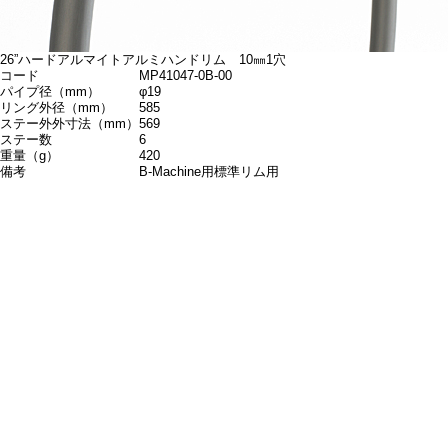
26”ハードアルマイトアルミハンドリム 10㎜1穴
コード
MP41047-0B-00
パイプ径（mm）
φ19
リング外径（mm）
585
ステー外外寸法（mm）
569
ステー数
6
重量（g）
420
備考
B-Machine用標準リム用