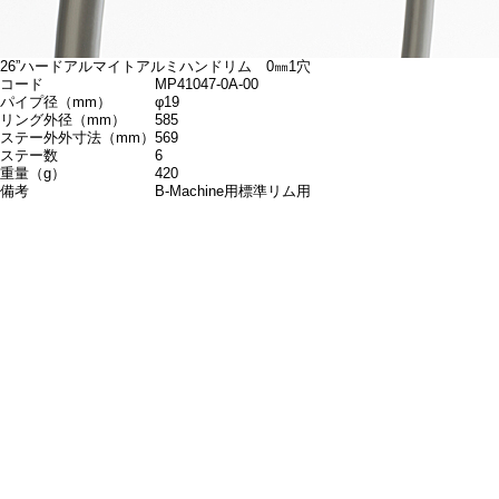
26”ハードアルマイトアルミハンドリム 0㎜1穴
コード
MP41047-0A-00
パイプ径（mm）
φ19
リング外径（mm）
585
ステー外外寸法（mm）
569
ステー数
6
重量（g）
420
備考
B-Machine用標準リム用