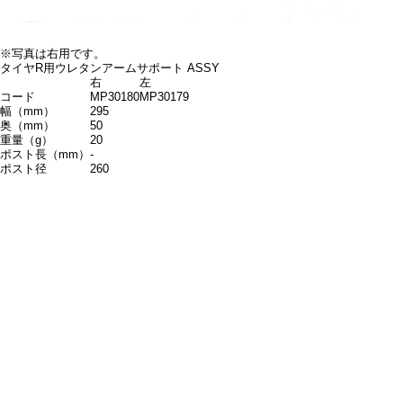
※写真は右用です。
タイヤR用ウレタンアームサポート ASSY
右
左
コード
MP30180
MP30179
幅（mm）
295
奥（mm）
50
重量（g）
20
ポスト長（mm）
-
ポスト径
260