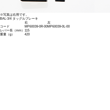
※写真は右用です。
BAL-3/4 タッグルブレーキ
右
左
コード
MP60039-0R-00
MP60039-0L-00
レバー長（mm）
115
重量（g）
420