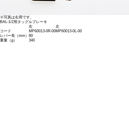
※写真は右用です。
BAL-1/2用タッグルブレーキ
右
左
コード
MP60013-0R-00
MP60013-0L-00
レバー長（mm）
80
重量（g）
340