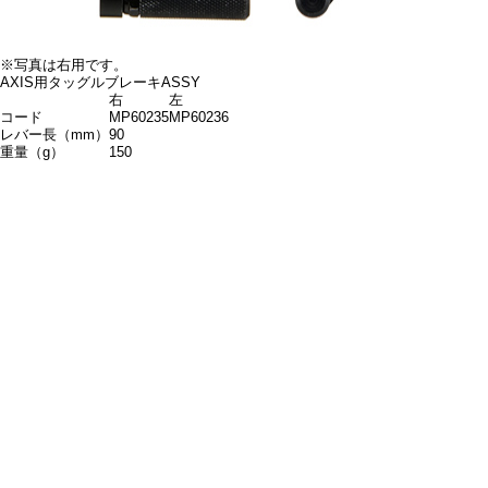
※写真は右用です。
AXIS用タッグルブレーキASSY
右
左
コード
MP60235
MP60236
レバー長（mm）
90
重量（g）
150