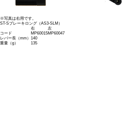
※写真は右用です。
ST-Sブレーキロング（AS3-SLM）
右
左
コード
MP60015
MP60047
レバー長（mm）
140
重量（g）
135