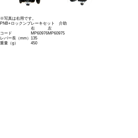
※写真は右用です。
PNB+ロックンブレーキセット 介助
右
左
コード
MP60976
MP60975
レバー長（mm）
135
重量（g）
450